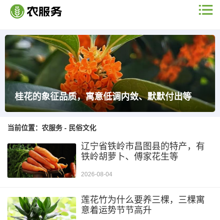
桂花的象征品质，寓意低调内敛、默默付出等
当前位置：
农服务
-
民俗文化
辽宁省铁岭市昌图县的特产，有
铁岭胡萝卜、傅家花生等
2026-08-04
莲花竹为什么要养三棵，三棵寓
意着运势节节高升